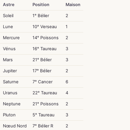
Astre
Position
Maison
Soleil
1° Bélier
2
Lune
10° Verseau
1
Mercure
14° Poissons
2
Vénus
16° Taureau
3
Mars
21° Bélier
3
Jupiter
17° Bélier
2
Saturne
7° Cancer
6
Uranus
22° Taureau
4
Neptune
21° Poissons
2
Pluton
5° Taureau
3
Nœud Nord
7° Bélier R
2