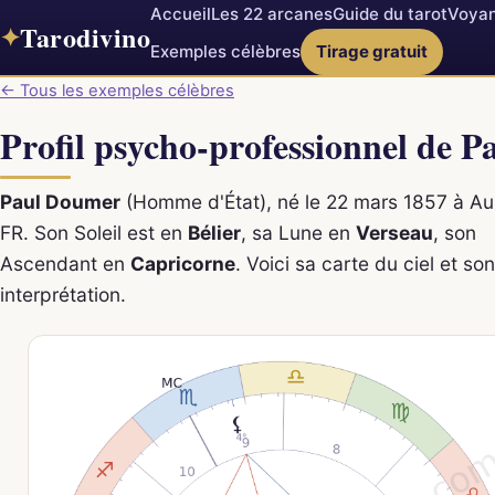
Accueil
Les 22 arcanes
Guide du tarot
Voyan
Tarodivino
✦
Exemples célèbres
Tirage gratuit
← Tous les exemples célèbres
Profil psycho-professionnel de 
Paul Doumer
(Homme d'État), né le 22 mars 1857 à Aur
FR. Son Soleil est en
Bélier
, sa Lune en
Verseau
, son
Ascendant en
Capricorne
. Voici sa carte du ciel et son
interprétation.