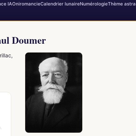
ce IA
Oniromancie
Calendrier lunaire
Numérologie
Thème astra
Paul Doumer
illac,