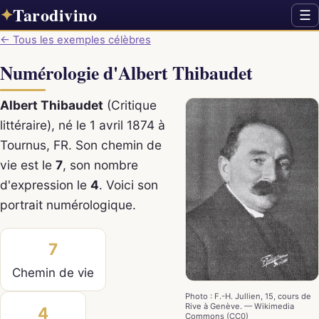
Tarodivino
✦
☰
← Tous les exemples célèbres
Numérologie d'Albert Thibaudet
Albert Thibaudet
(Critique
littéraire), né le 1 avril 1874 à
Tournus, FR. Son chemin de
vie est le
7
, son nombre
d'expression le
4
. Voici son
portrait numérologique.
7
Chemin de vie
Photo : F.-H. Jullien, 15, cours de
Rive à Genève. — Wikimedia
4
Commons (CC0)