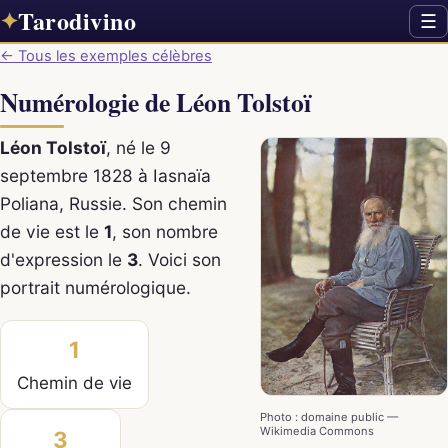
Tarodivino
✦
☰
← Tous les exemples célèbres
Numérologie de Léon Tolstoï
Léon Tolstoï
, né le 9
septembre 1828 à Iasnaïa
Poliana, Russie. Son chemin
de vie est le
1
, son nombre
d'expression le
3
. Voici son
portrait numérologique.
1
Chemin de vie
Photo : domaine public —
Wikimedia Commons
3