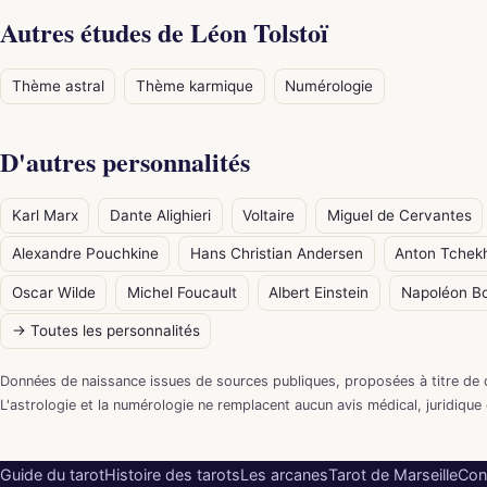
Autres études de Léon Tolstoï
Thème astral
Thème karmique
Numérologie
D'autres personnalités
Karl Marx
Dante Alighieri
Voltaire
Miguel de Cervantes
Alexandre Pouchkine
Hans Christian Andersen
Anton Tchek
Oscar Wilde
Michel Foucault
Albert Einstein
Napoléon B
→ Toutes les personnalités
Données de naissance issues de sources publiques, proposées à titre de 
L'astrologie et la numérologie ne remplacent aucun avis médical, juridique 
Guide du tarot
Histoire des tarots
Les arcanes
Tarot de Marseille
Con