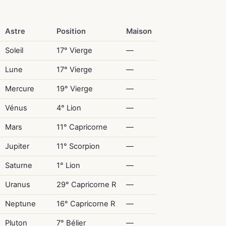
Astre
Position
Maison
Soleil
17° Vierge
—
Lune
17° Vierge
—
Mercure
19° Vierge
—
Vénus
4° Lion
—
Mars
11° Capricorne
—
Jupiter
11° Scorpion
—
Saturne
1° Lion
—
Uranus
29° Capricorne R
—
Neptune
16° Capricorne R
—
Pluton
7° Bélier
—