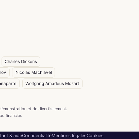
Charles Dickens
hov
Nicolas Machiavel
onaparte
Wolfgang Amadeus Mozart
démonstration et de divertissement.
ou financier.
tact & aide
Confidentialité
Mentions légales
Cookies