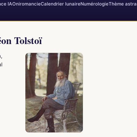
ce IA
Oniromancie
Calendrier lunaire
Numérologie
Thème astra
éon Tolstoï
,
al