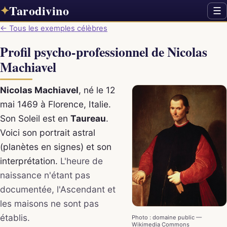
Tarodivino
✦
☰
← Tous les exemples célèbres
Profil psycho-professionnel de Nicolas
Machiavel
Nicolas Machiavel
, né le 12
mai 1469 à Florence, Italie.
Son Soleil est en
Taureau
.
Voici son portrait astral
(planètes en signes) et son
interprétation.
L'heure de
naissance n'étant pas
documentée, l'Ascendant et
les maisons ne sont pas
établis.
Photo : domaine public —
Wikimedia Commons