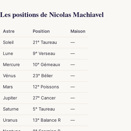
Les positions de Nicolas Machiavel
Astre
Position
Maison
Soleil
21° Taureau
—
Lune
9° Verseau
—
Mercure
10° Gémeaux
—
Vénus
23° Bélier
—
Mars
12° Poissons
—
Jupiter
27° Cancer
—
Saturne
5° Taureau
—
Uranus
13° Balance R
—