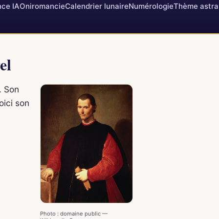
ce IA
Oniromancie
Calendrier lunaire
Numérologie
Thème astra
el
e. Son
oici son
Photo : domaine public —