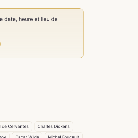
e date, heure et lieu de
l de Cervantes
Charles Dickens
hov
Oscar Wilde
Michel Foucault