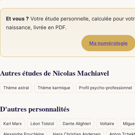
Et vous ?
Votre étude personnelle, calculée pour votr
naissance, livrée en PDF.
Ma numérologie
Autres études de Nicolas Machiavel
Thème astral
Thème karmique
Profil psycho-professionnel
D'autres personnalités
Karl Marx
Léon Tolstoï
Dante Alighieri
Voltaire
Migue
Alexandre Pouchkine
Hans Christian Andersen
Anton Tchek