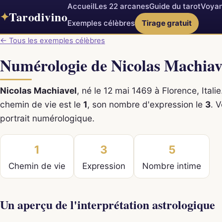
Accueil
Les 22 arcanes
Guide du tarot
Voyan
Tarodivino
✦
Exemples célèbres
Tirage gratuit
← Tous les exemples célèbres
Numérologie de Nicolas Machiav
Nicolas Machiavel
, né le 12 mai 1469 à Florence, Itali
chemin de vie est le
1
, son nombre d'expression le
3
. V
portrait numérologique.
1
3
5
Chemin de vie
Expression
Nombre intime
Un aperçu de l'interprétation astrologique