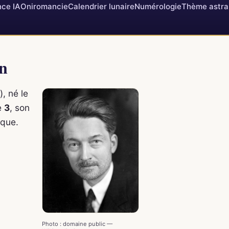
ce IA
Oniromancie
Calendrier lunaire
Numérologie
Thème astra
in
, né le
e
3
, son
ique.
Photo : domaine public —