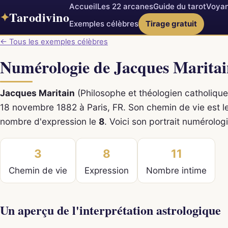
Accueil
Les 22 arcanes
Guide du tarot
Voyan
Tarodivino
✦
Exemples célèbres
Tirage gratuit
← Tous les exemples célèbres
Numérologie de Jacques Marita
Jacques Maritain
(Philosophe et théologien catholique)
18 novembre 1882 à Paris, FR. Son chemin de vie est l
nombre d'expression le
8
. Voici son portrait numérolog
3
8
11
Chemin de vie
Expression
Nombre intime
Un aperçu de l'interprétation astrologique