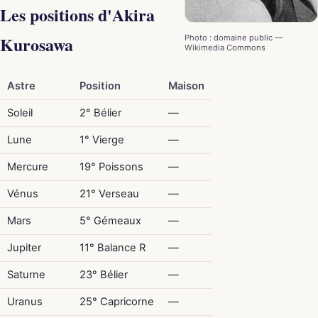
Les positions d'Akira
Kurosawa
Photo : domaine public —
Wikimedia Commons
Astre
Position
Maison
Soleil
2° Bélier
—
Lune
1° Vierge
—
Mercure
19° Poissons
—
Vénus
21° Verseau
—
Mars
5° Gémeaux
—
Jupiter
11° Balance R
—
Saturne
23° Bélier
—
Uranus
25° Capricorne
—