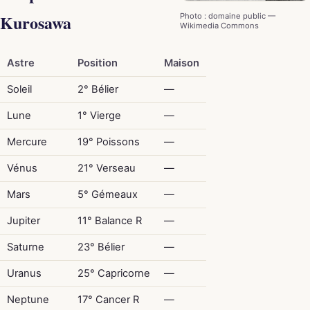
Kurosawa
Photo : domaine public —
Wikimedia Commons
Astre
Position
Maison
Soleil
2° Bélier
—
Lune
1° Vierge
—
Mercure
19° Poissons
—
Vénus
21° Verseau
—
Mars
5° Gémeaux
—
Jupiter
11° Balance R
—
Saturne
23° Bélier
—
Uranus
25° Capricorne
—
Neptune
17° Cancer R
—