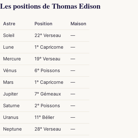
Les positions de Thomas Edison
Astre
Position
Maison
Soleil
22° Verseau
—
Lune
1° Capricorne
—
Mercure
19° Verseau
—
Vénus
6° Poissons
—
Mars
1° Capricorne
—
Jupiter
7° Gémeaux
—
Saturne
2° Poissons
—
Uranus
11° Bélier
—
Neptune
28° Verseau
—