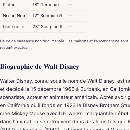
Pluton
18° Gémeaux
—
Nœud Nord
12° Scorpion R
—
Lune noire
23° Scorpion R
—
Heure de naissance non documentée : les maisons et l'Ascendant ne sont p
restent exactes.
Biographie de Walt Disney
Walter Disney, connu sous le nom de Walt Disney, est 
et décédé le 15 décembre 1966 à Burbank, en Californie. 
scénariste, acteur et animateur américain. Après avoir gr
en Californie où il fonde en 1923 le Disney Brothers Stud
crée Mickey Mouse avec Ub Iwerks, marquant le début 
dans l'animation se retrouvent dans des films tels que
(1937) et Fantasia (1940). Il détient le record d'Oscars