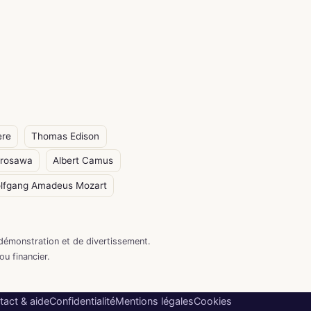
ère
Thomas Edison
urosawa
Albert Camus
lfgang Amadeus Mozart
démonstration et de divertissement.
ou financier.
tact & aide
Confidentialité
Mentions légales
Cookies