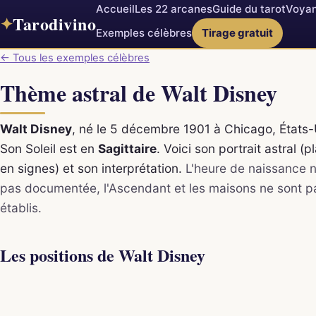
Accueil
Les 22 arcanes
Guide du tarot
Voyan
Tarodivino
✦
Exemples célèbres
Tirage gratuit
← Tous les exemples célèbres
Thème astral de Walt Disney
Walt Disney
, né le 5 décembre 1901 à Chicago, États-
Son Soleil est en
Sagittaire
. Voici son portrait astral (
en signes) et son interprétation.
L'heure de naissance n
pas documentée, l'Ascendant et les maisons ne sont p
établis.
Les positions de Walt Disney