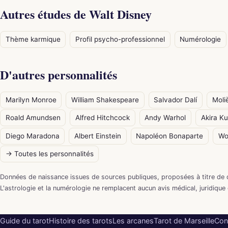
Autres études de Walt Disney
Thème karmique
Profil psycho-professionnel
Numérologie
D'autres personnalités
Marilyn Monroe
William Shakespeare
Salvador Dalí
Moli
Roald Amundsen
Alfred Hitchcock
Andy Warhol
Akira K
Diego Maradona
Albert Einstein
Napoléon Bonaparte
Wo
→ Toutes les personnalités
Données de naissance issues de sources publiques, proposées à titre de 
L'astrologie et la numérologie ne remplacent aucun avis médical, juridique 
Guide du tarot
Histoire des tarots
Les arcanes
Tarot de Marseille
Con