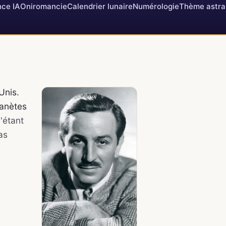
ce IA
Oniromancie
Calendrier lunaire
Numérologie
Thème astra
Unis.
planètes
'étant
as