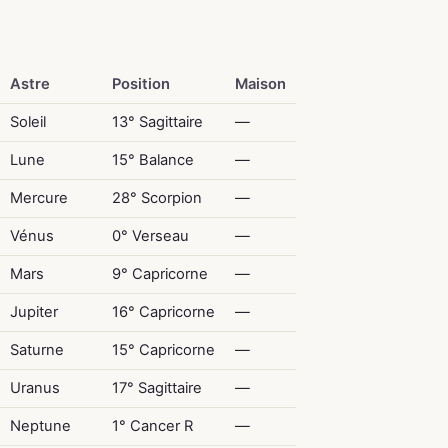
Astre
Position
Maison
Soleil
13° Sagittaire
—
Lune
15° Balance
—
Mercure
28° Scorpion
—
Vénus
0° Verseau
—
Mars
9° Capricorne
—
Jupiter
16° Capricorne
—
Saturne
15° Capricorne
—
Uranus
17° Sagittaire
—
Neptune
1° Cancer R
—