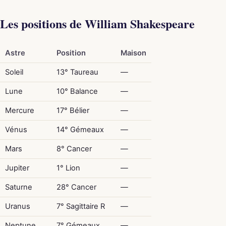
Les positions de William Shakespeare
Astre
Position
Maison
Soleil
13° Taureau
—
Lune
10° Balance
—
Mercure
17° Bélier
—
Vénus
14° Gémeaux
—
Mars
8° Cancer
—
Jupiter
1° Lion
—
Saturne
28° Cancer
—
Uranus
7° Sagittaire R
—
Neptune
7° Gémeaux
—