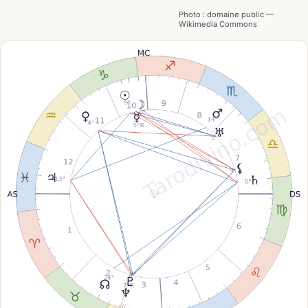
Photo : domaine public —
Wikimedia Commons