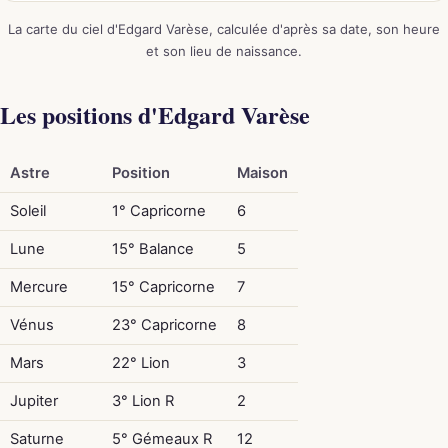
La carte du ciel d'Edgard Varèse, calculée d'après sa date, son heure
et son lieu de naissance.
Les positions d'Edgard Varèse
Astre
Position
Maison
Soleil
1° Capricorne
6
Lune
15° Balance
5
Mercure
15° Capricorne
7
Vénus
23° Capricorne
8
Mars
22° Lion
3
Jupiter
3° Lion R
2
Saturne
5° Gémeaux R
12