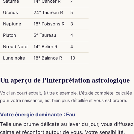
Saturne
14° Cancer R
7
Uranus
24° Taureau R
5
Neptune
18° Poissons R
3
Pluton
5° Taureau
4
Nœud Nord
14° Bélier R
4
Lune noire
18° Balance R
10
Un aperçu de l'interprétation astrologique
Voici un court extrait, à titre d'exemple. L'étude complète, calculée
pour votre naissance, est bien plus détaillée et vous est propre.
Votre énergie dominante : Eau
Telle une brume délicate au lever du jour, vous diffusez
calme et réconfort autour de vous. Votre sensibilité,