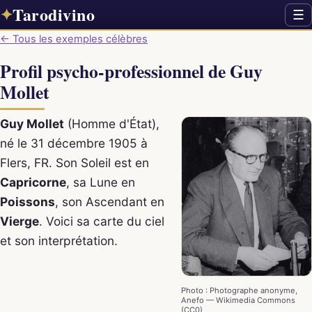
Tarodivino
✦
☰
← Tous les exemples célèbres
Profil psycho-professionnel de Guy
Mollet
Guy Mollet
(Homme d'État),
né le 31 décembre 1905 à
Flers, FR. Son Soleil est en
Capricorne
, sa Lune en
Poissons
, son Ascendant en
Vierge
. Voici sa carte du ciel
et son interprétation.
Photo : Photographe anonyme,
Anefo — Wikimedia Commons
(CC0)