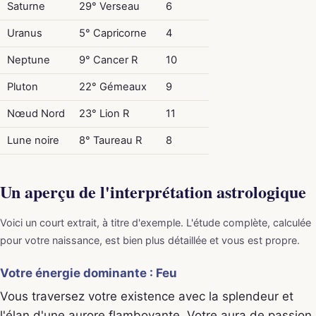
Saturne
29° Verseau
6
Uranus
5° Capricorne
4
Neptune
9° Cancer R
10
Pluton
22° Gémeaux
9
Nœud Nord
23° Lion R
11
Lune noire
8° Taureau R
8
Un aperçu de l'interprétation astrologique
Voici un court extrait, à titre d'exemple. L'étude complète, calculée
pour votre naissance, est bien plus détaillée et vous est propre.
Votre énergie dominante : Feu
Vous traversez votre existence avec la splendeur et
l'élan d'une aurore flamboyante. Votre aura de passion