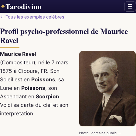
Tarodivino
✦
☰
← Tous les exemples célèbres
Profil psycho-professionnel de Maurice
Ravel
Maurice Ravel
(Compositeur), né le 7 mars
1875 à Ciboure, FR. Son
Soleil est en
Poissons
, sa
Lune en
Poissons
, son
Ascendant en
Scorpion
.
Voici sa carte du ciel et son
interprétation.
Photo : domaine public —