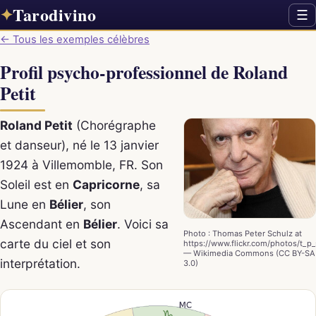
Tarodivino
✦
☰
← Tous les exemples célèbres
Profil psycho-professionnel de Roland
Petit
Roland Petit
(Chorégraphe
et danseur), né le 13 janvier
1924 à Villemomble, FR. Son
Soleil est en
Capricorne
, sa
Lune en
Bélier
, son
Ascendant en
Bélier
. Voici sa
Photo : Thomas Peter Schulz at
carte du ciel et son
https://www.flickr.com/photos/t_p_
— Wikimedia Commons (CC BY-SA
interprétation.
3.0)