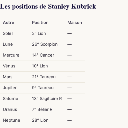
Les positions de Stanley Kubrick
Astre
Position
Maison
Soleil
3° Lion
—
Lune
26° Scorpion
—
Mercure
14° Cancer
—
Vénus
10° Lion
—
Mars
21° Taureau
—
Jupiter
9° Taureau
—
Saturne
13° Sagittaire R
—
Uranus
7° Bélier R
—
Neptune
28° Lion
—