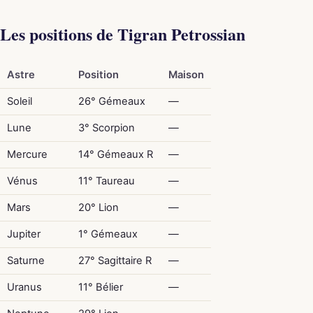
Les positions de Tigran Petrossian
Astre
Position
Maison
Soleil
26° Gémeaux
—
Lune
3° Scorpion
—
Mercure
14° Gémeaux R
—
Vénus
11° Taureau
—
Mars
20° Lion
—
Jupiter
1° Gémeaux
—
Saturne
27° Sagittaire R
—
Uranus
11° Bélier
—