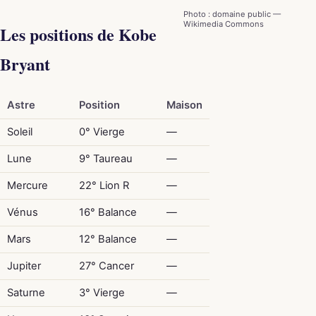
Photo : domaine public —
Wikimedia Commons
Les positions de Kobe
Bryant
Astre
Position
Maison
Soleil
0° Vierge
—
Lune
9° Taureau
—
Mercure
22° Lion R
—
Vénus
16° Balance
—
Mars
12° Balance
—
Jupiter
27° Cancer
—
Saturne
3° Vierge
—