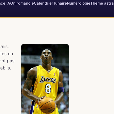
ce IA
Oniromancie
Calendrier lunaire
Numérologie
Thème astra
Unis.
ètes en
ant pas
ablis.