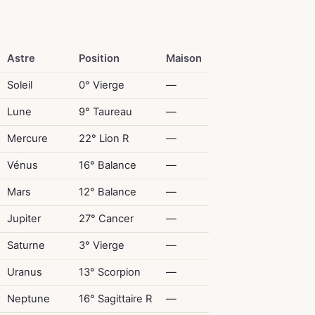
Astre
Position
Maison
Soleil
0° Vierge
—
Lune
9° Taureau
—
Mercure
22° Lion R
—
Vénus
16° Balance
—
Mars
12° Balance
—
Jupiter
27° Cancer
—
Saturne
3° Vierge
—
Uranus
13° Scorpion
—
Neptune
16° Sagittaire R
—