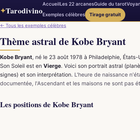
Accueil
Les 22 arcanes
Guide du tarot
Voyan
Tarodivino
✦
Exemples célèbres
Tirage gratuit
← Tous les exemples célèbres
Thème astral de Kobe Bryant
Kobe Bryant
, né le 23 août 1978 à Philadelphie, États-
Son Soleil est en
Vierge
. Voici son portrait astral (plan
signes) et son interprétation.
L'heure de naissance n'ét
documentée, l'Ascendant et les maisons ne sont pas ét
Les positions de Kobe Bryant