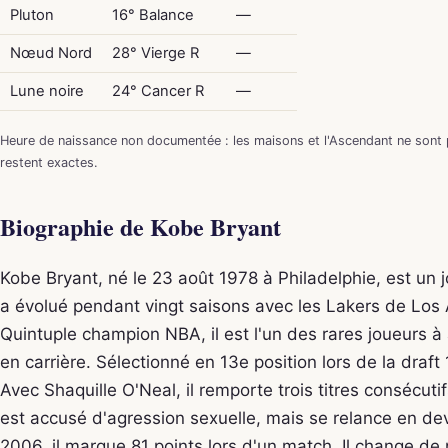
Pluton
16° Balance
—
Nœud Nord
28° Vierge R
—
Lune noire
24° Cancer R
—
Heure de naissance non documentée : les maisons et l'Ascendant ne sont p
restent exactes.
Biographie de Kobe Bryant
Kobe Bryant, né le 23 août 1978 à Philadelphie, est un j
a évolué pendant vingt saisons avec les Lakers de Los
Quintuple champion NBA, il est l'un des rares joueurs à
en carrière. Sélectionné en 13e position lors de la draft 
Avec Shaquille O'Neal, il remporte trois titres consécuti
est accusé d'agression sexuelle, mais se relance en de
2006, il marque 81 points lors d'un match. Il change de