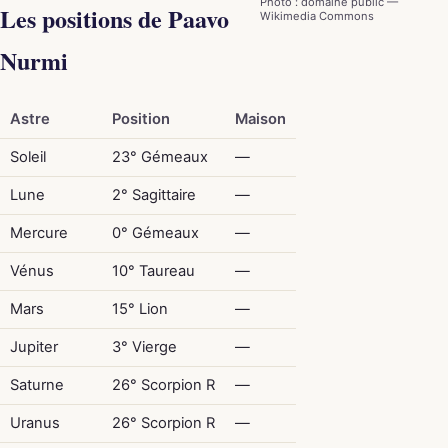
Photo : domaine public —
Les positions de Paavo
Wikimedia Commons
Nurmi
Astre
Position
Maison
Soleil
23° Gémeaux
—
Lune
2° Sagittaire
—
Mercure
0° Gémeaux
—
Vénus
10° Taureau
—
Mars
15° Lion
—
Jupiter
3° Vierge
—
Saturne
26° Scorpion R
—
Uranus
26° Scorpion R
—