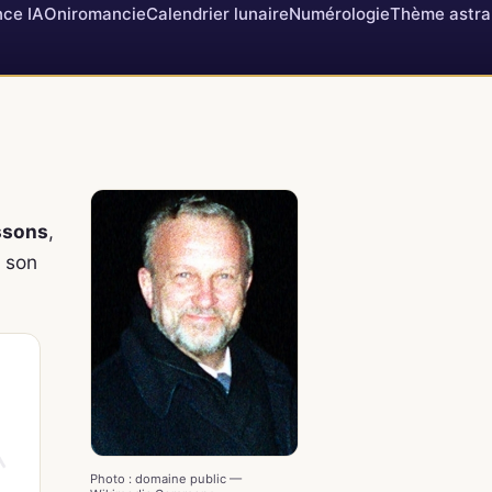
ce IA
Oniromancie
Calendrier lunaire
Numérologie
Thème astra
à
ssons
,
t son
Photo : domaine public —