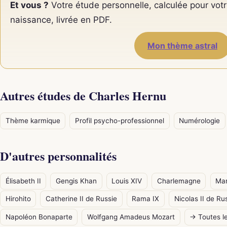
Et vous ?
Votre étude personnelle, calculée pour votr
naissance, livrée en PDF.
Mon thème astral
Autres études de Charles Hernu
Thème karmique
Profil psycho-professionnel
Numérologie
D'autres personnalités
Élisabeth II
Gengis Khan
Louis XIV
Charlemagne
Mar
Hirohito
Catherine II de Russie
Rama IX
Nicolas II de Ru
Napoléon Bonaparte
Wolfgang Amadeus Mozart
→ Toutes le