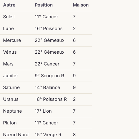
Astre
Position
Maison
Soleil
11° Cancer
7
Lune
16° Poissons
2
Mercure
22° Gémeaux
6
Vénus
22° Gémeaux
6
Mars
22° Cancer
7
Jupiter
9° Scorpion R
9
Saturne
14° Balance
9
Uranus
18° Poissons R
2
Neptune
17° Lion
7
Pluton
11° Cancer
7
Nœud Nord
15° Vierge R
8