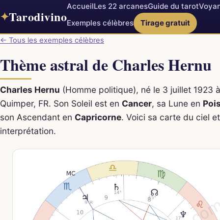
Accueil
Les 22 arcanes
Guide du tarot
Voyan
Tarodivino
✦
Exemples célèbres
Tirage gratuit
← Tous les exemples célèbres
Thème astral de Charles Hernu
Charles Hernu
(Homme politique), né le 3 juillet 1923 
Quimper, FR. Son Soleil est en
Cancer
, sa Lune en
Poi
son Ascendant en
Capricorne
. Voici sa carte du ciel e
interprétation.