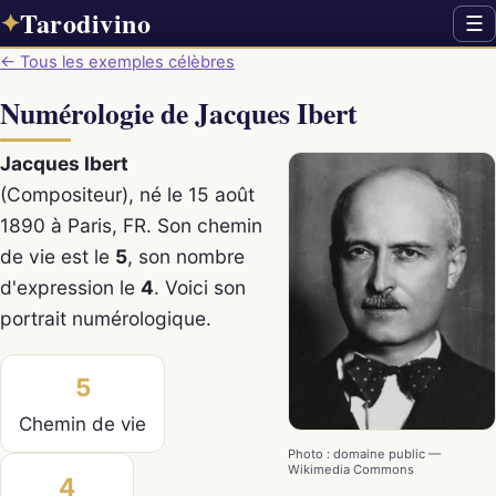
Tarodivino
✦
☰
← Tous les exemples célèbres
Numérologie de Jacques Ibert
Jacques Ibert
(Compositeur), né le 15 août
1890 à Paris, FR. Son chemin
de vie est le
5
, son nombre
d'expression le
4
. Voici son
portrait numérologique.
5
Chemin de vie
Photo : domaine public —
Wikimedia Commons
4