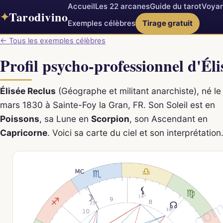
Accueil
Les 22 arcanes
Guide du tarot
Voyan
Tarodivino
✦
Exemples célèbres
Tirage gratuit
← Tous les exemples célèbres
Profil psycho-professionnel d'Éli
Élisée Reclus
(Géographe et militant anarchiste), né le
mars 1830 à Sainte-Foy la Gran, FR. Son Soleil est en
Poissons
, sa Lune en
Scorpion
, son Ascendant en
Capricorne
. Voici sa carte du ciel et son interprétation