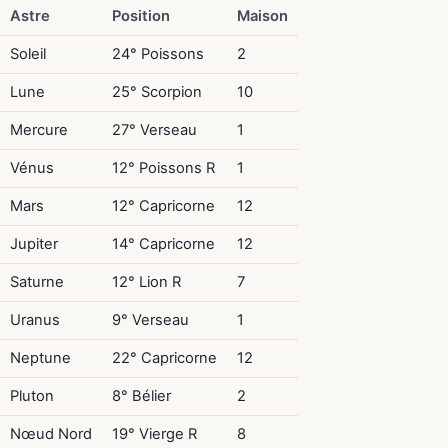
Astre
Position
Maison
Soleil
24° Poissons
2
Lune
25° Scorpion
10
Mercure
27° Verseau
1
Vénus
12° Poissons R
1
Mars
12° Capricorne
12
Jupiter
14° Capricorne
12
Saturne
12° Lion R
7
Uranus
9° Verseau
1
Neptune
22° Capricorne
12
Pluton
8° Bélier
2
Nœud Nord
19° Vierge R
8