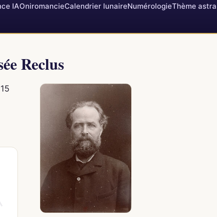
ce IA
Oniromancie
Calendrier lunaire
Numérologie
Thème astra
sée Reclus
 15
.