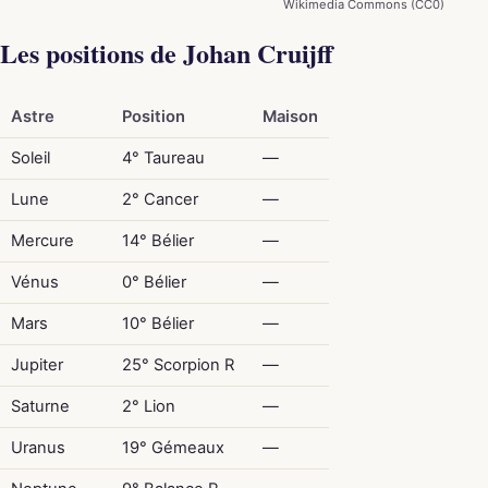
Wikimedia Commons (CC0)
Les positions de Johan Cruijff
Astre
Position
Maison
Soleil
4° Taureau
—
Lune
2° Cancer
—
Mercure
14° Bélier
—
Vénus
0° Bélier
—
Mars
10° Bélier
—
Jupiter
25° Scorpion R
—
Saturne
2° Lion
—
Uranus
19° Gémeaux
—