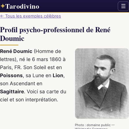
Tarodivino
✦
☰
← Tous les exemples célèbres
Profil psycho-professionnel de René
Doumic
René Doumic
(Homme de
lettres), né le 6 mars 1860 à
Paris, FR. Son Soleil est en
Poissons
, sa Lune en
Lion
,
son Ascendant en
Sagittaire
. Voici sa carte du
ciel et son interprétation.
Photo : domaine public —
Wikimedia Commons