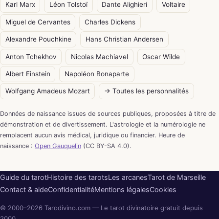
Karl Marx
Léon Tolstoï
Dante Alighieri
Voltaire
Miguel de Cervantes
Charles Dickens
Alexandre Pouchkine
Hans Christian Andersen
Anton Tchekhov
Nicolas Machiavel
Oscar Wilde
Albert Einstein
Napoléon Bonaparte
Wolfgang Amadeus Mozart
→ Toutes les personnalités
Données de naissance issues de sources publiques, proposées à titre de
démonstration et de divertissement. L'astrologie et la numérologie ne
remplacent aucun avis médical, juridique ou financier. Heure de
naissance :
Open Gauquelin
(CC BY-SA 4.0).
Guide du tarot
Histoire des tarots
Les arcanes
Tarot de Marseille
Contact & aide
Confidentialité
Mentions légales
Cookies
© 2000–2026 Tarodivino.com — Le tarot divinatoire gratuit depuis
2000.