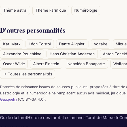
Thème astral
Thème karmique
Numérologie
D'autres personnalités
Karl Marx
Léon Tolstoï
Dante Alighieri
Voltaire
Migue
Alexandre Pouchkine
Hans Christian Andersen
Anton Tchek
Oscar Wilde
Albert Einstein
Napoléon Bonaparte
Wolfga
→ Toutes les personnalités
Données de naissance issues de sources publiques, proposées à titre de 
L'astrologie et la numérologie ne remplacent aucun avis médical, juridique
Gauquelin
(CC BY-SA 4.0).
Guide du tarot
Histoire des tarots
Les arcanes
Tarot de Marseille
Con