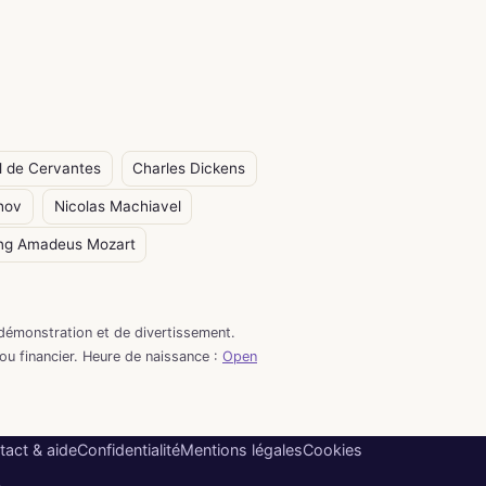
l de Cervantes
Charles Dickens
hov
Nicolas Machiavel
ng Amadeus Mozart
démonstration et de divertissement.
 ou financier. Heure de naissance :
Open
tact & aide
Confidentialité
Mentions légales
Cookies