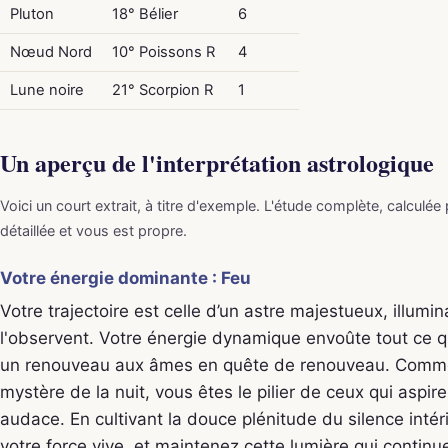
Pluton
18° Bélier
6
Nœud Nord
10° Poissons R
4
Lune noire
21° Scorpion R
1
Un aperçu de l'interprétation astrologique
Voici un court extrait, à titre d'exemple. L'étude complète, calculée
détaillée et vous est propre.
Votre énergie dominante : Feu
Votre trajectoire est celle d’un astre majestueux, illumi
l'observent. Votre énergie dynamique envoûte tout ce qu
un renouveau aux âmes en quête de renouveau. Comme 
mystère de la nuit, vous êtes le pilier de ceux qui aspire
audace. En cultivant la douce plénitude du silence inté
votre force vive, et maintenez cette lumière qui continu