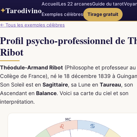
Accueil
Les 22 arcanes
Guide du tarot
Voyan
Tarodivino
✦
Exemples célèbres
Tirage gratuit
← Tous les exemples célèbres
Profil psycho-professionnel de
Ribot
Théodule-Armand Ribot
(Philosophe et professeur au
Collège de France), né le 18 décembre 1839 à Guinga
Son Soleil est en
Sagittaire
, sa Lune en
Taureau
, son
Ascendant en
Balance
. Voici sa carte du ciel et son
interprétation.