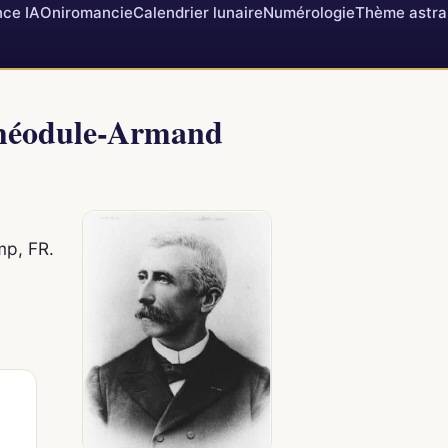
ce IA
Oniromancie
Calendrier lunaire
Numérologie
Thème astra
 Théodule-Armand
mp, FR.