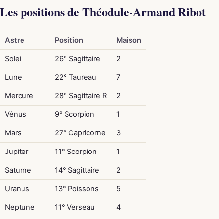
Les positions de Théodule-Armand Ribot
Astre
Position
Maison
Soleil
26° Sagittaire
2
Lune
22° Taureau
7
Mercure
28° Sagittaire R
2
Vénus
9° Scorpion
1
Mars
27° Capricorne
3
Jupiter
11° Scorpion
1
Saturne
14° Sagittaire
2
Uranus
13° Poissons
5
Neptune
11° Verseau
4