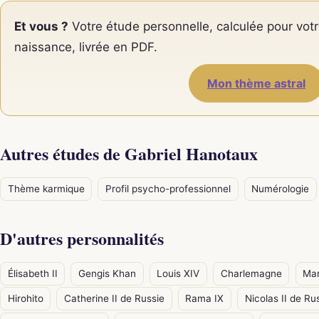
Et vous ?
Votre étude personnelle, calculée pour votr
naissance, livrée en PDF.
Mon thème astral
Autres études de Gabriel Hanotaux
Thème karmique
Profil psycho-professionnel
Numérologie
D'autres personnalités
Élisabeth II
Gengis Khan
Louis XIV
Charlemagne
Mar
Hirohito
Catherine II de Russie
Rama IX
Nicolas II de Ru