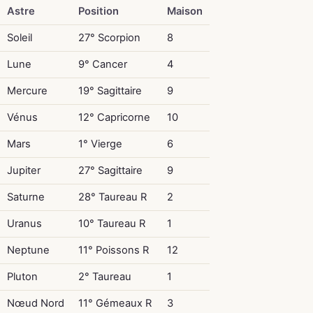
Astre
Position
Maison
Soleil
27° Scorpion
8
Lune
9° Cancer
4
Mercure
19° Sagittaire
9
Vénus
12° Capricorne
10
Mars
1° Vierge
6
Jupiter
27° Sagittaire
9
Saturne
28° Taureau R
2
Uranus
10° Taureau R
1
Neptune
11° Poissons R
12
Pluton
2° Taureau
1
Nœud Nord
11° Gémeaux R
3