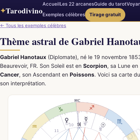
Accueil
Les 22 arcanes
Guide du tarot
Voyan
Tarodivino
✦
Exemples célèbres
Tirage gratuit
← Tous les exemples célèbres
Thème astral de Gabriel Hanota
Gabriel Hanotaux
(Diplomate), né le 19 novembre 185
Beaurevoir, FR. Son Soleil est en
Scorpion
, sa Lune en
Cancer
, son Ascendant en
Poissons
. Voici sa carte du
son interprétation.