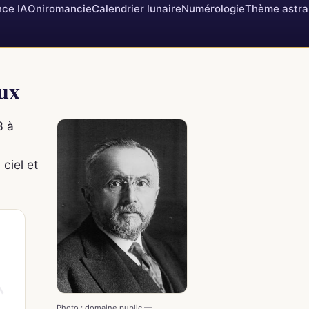
ce IA
Oniromancie
Calendrier lunaire
Numérologie
Thème astra
ux
3 à
 ciel et
Photo : domaine public —