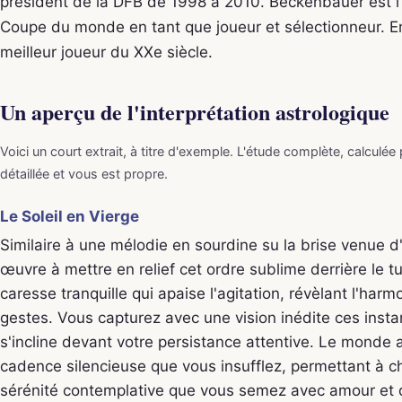
président de la DFB de 1998 à 2010. Beckenbauer est l'
Coupe du monde en tant que joueur et sélectionneur. En
meilleur joueur du XXe siècle.
Un aperçu de l'interprétation astrologique
Voici un court extrait, à titre d'exemple. L'étude complète, calculée
détaillée et vous est propre.
Le Soleil en Vierge
Similaire à une mélodie en sourdine su la brise venue d'
œuvre à mettre en relief cet ordre sublime derrière le 
caresse tranquille qui apaise l'agitation, révèlant l'harm
gestes. Vous capturez avec une vision inédite ces instan
s'incline devant votre persistance attentive. Le monde 
cadence silencieuse que vous insufflez, permettant à c
sérénité contemplative que vous semez avec amour et