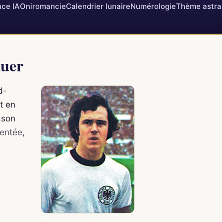
ce IA
Oniromancie
Calendrier lunaire
Numérologie
Thème astra
auer
d-
t en
t son
entée,