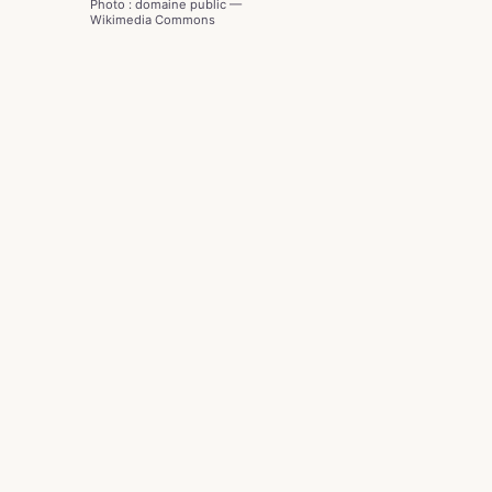
Photo : domaine public —
Wikimedia Commons