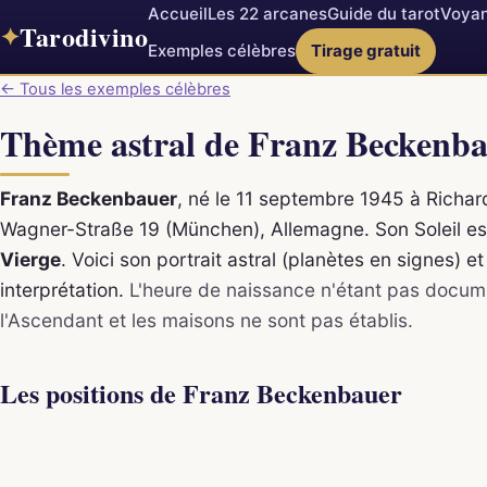
Accueil
Les 22 arcanes
Guide du tarot
Voyan
Tarodivino
✦
Exemples célèbres
Tirage gratuit
← Tous les exemples célèbres
Thème astral de Franz Beckenb
Franz Beckenbauer
, né le 11 septembre 1945 à Richar
Wagner-Straße 19 (München), Allemagne. Son Soleil es
Vierge
. Voici son portrait astral (planètes en signes) e
interprétation.
L'heure de naissance n'étant pas docum
l'Ascendant et les maisons ne sont pas établis.
Les positions de Franz Beckenbauer