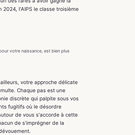
un des rares à avoir gagné la
 2024, l'AIPS le classe troisième
 pour votre naissance, est bien plus
ailleurs, votre approche délicate
tumulte. Chaque pas est une
onie discrète qui palpite sous vos
ts fugitifs où le désordre
autour de vous s'accorde à cette
hacun de s'imprégner de la
 dévouement.