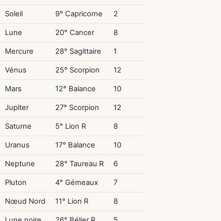
Soleil
9° Capricorne
2
Lune
20° Cancer
8
Mercure
28° Sagittaire
1
Vénus
25° Scorpion
12
Mars
12° Balance
10
Jupiter
27° Scorpion
12
Saturne
5° Lion R
8
Uranus
17° Balance
10
Neptune
28° Taureau R
6
Pluton
4° Gémeaux
7
Nœud Nord
11° Lion R
8
Lune noire
26° Bélier R
5