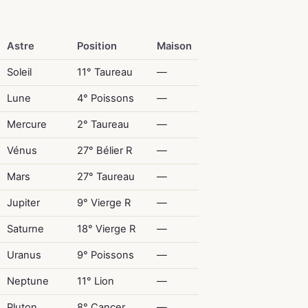
Astre
Position
Maison
Soleil
11° Taureau
—
Lune
4° Poissons
—
Mercure
2° Taureau
—
Vénus
27° Bélier R
—
Mars
27° Taureau
—
Jupiter
9° Vierge R
—
Saturne
18° Vierge R
—
Uranus
9° Poissons
—
Neptune
11° Lion
—
Pluton
8° Cancer
—