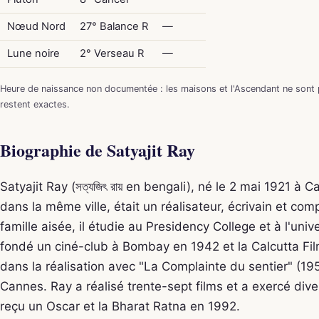
Nœud Nord
27° Balance R
—
Lune noire
2° Verseau R
—
Heure de naissance non documentée : les maisons et l'Ascendant ne sont p
restent exactes.
Biographie de Satyajit Ray
Satyajit Ray (সত্যজিৎ রায় en bengali), né le 2 mai 1921 à 
dans la même ville, était un réalisateur, écrivain et com
famille aisée, il étudie au Presidency College et à l'univ
fondé un ciné-club à Bombay en 1942 et la Calcutta Film
dans la réalisation avec "La Complainte du sentier" (195
Cannes. Ray a réalisé trente-sept films et a exercé dive
reçu un Oscar et la Bharat Ratna en 1992.