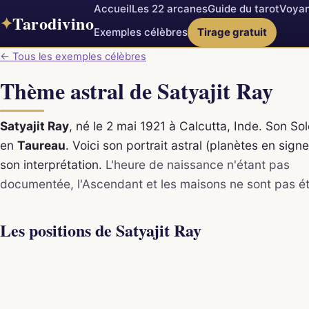
Accueil
Les 22 arcanes
Guide du tarot
Voyan
Tarodivino
✦
Exemples célèbres
Tirage gratuit
← Tous les exemples célèbres
Thème astral de Satyajit Ray
Satyajit Ray
, né le 2 mai 1921 à Calcutta, Inde. Son Sole
en
Taureau
. Voici son portrait astral (planètes en signe
son interprétation.
L'heure de naissance n'étant pas
documentée, l'Ascendant et les maisons ne sont pas ét
Les positions de Satyajit Ray