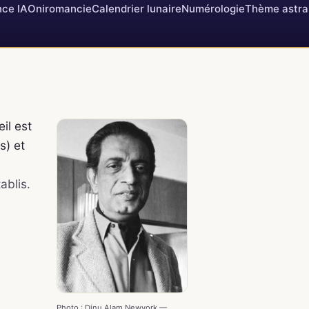
ce IA
Oniromancie
Calendrier lunaire
Numérologie
Thème astra
il est
s) et
ablis.
Photo : Dinu Alam Newyork —