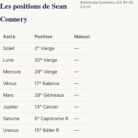
Les positions de Sean
Wikimedia Commons (CC BY-SA
3.0 nl)
Connery
Astre
Position
Maison
Soleil
2° Vierge
—
Lune
20° Vierge
—
Mercure
29° Vierge
—
Vénus
17° Balance
—
Mars
28° Gémeaux
—
Jupiter
13° Cancer
—
Saturne
5° Capricorne R
—
Uranus
15° Bélier R
—