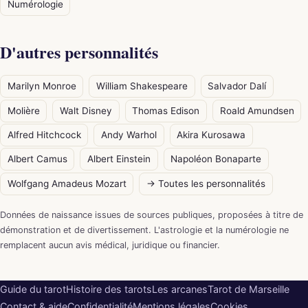
Numérologie
D'autres personnalités
Marilyn Monroe
William Shakespeare
Salvador Dalí
Molière
Walt Disney
Thomas Edison
Roald Amundsen
Alfred Hitchcock
Andy Warhol
Akira Kurosawa
Albert Camus
Albert Einstein
Napoléon Bonaparte
Wolfgang Amadeus Mozart
→ Toutes les personnalités
Données de naissance issues de sources publiques, proposées à titre de
démonstration et de divertissement. L'astrologie et la numérologie ne
remplacent aucun avis médical, juridique ou financier.
Guide du tarot
Histoire des tarots
Les arcanes
Tarot de Marseille
Contact & aide
Confidentialité
Mentions légales
Cookies