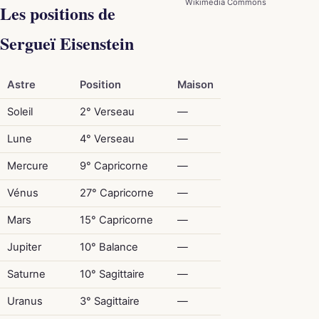
Wikimedia Commons
Les positions de
Sergueï Eisenstein
Astre
Position
Maison
Soleil
2° Verseau
—
Lune
4° Verseau
—
Mercure
9° Capricorne
—
Vénus
27° Capricorne
—
Mars
15° Capricorne
—
Jupiter
10° Balance
—
Saturne
10° Sagittaire
—
Uranus
3° Sagittaire
—