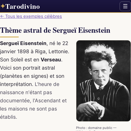
Tarodivino
✦
☰
← Tous les exemples célèbres
Thème astral de Sergueï Eisenstein
Sergueï Eisenstein
, né le 22
janvier 1898 à Riga, Lettonie.
Son Soleil est en
Verseau
.
Voici son portrait astral
(planètes en signes) et son
interprétation.
L'heure de
naissance n'étant pas
documentée, l'Ascendant et
les maisons ne sont pas
établis.
Photo : domaine public —